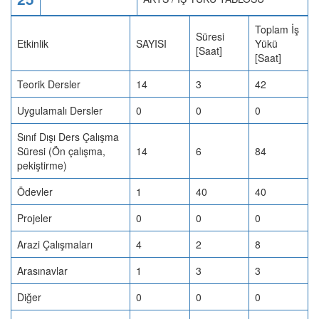
Toplam İş
Süresi
Etkinlik
SAYISI
Yükü
[Saat]
[Saat]
Teorik Dersler
14
3
42
Uygulamalı Dersler
0
0
0
Sınıf Dışı Ders Çalışma
Süresi (Ön çalışma,
14
6
84
pekiştirme)
Ödevler
1
40
40
Projeler
0
0
0
Arazi Çalışmaları
4
2
8
Arasınavlar
1
3
3
Diğer
0
0
0