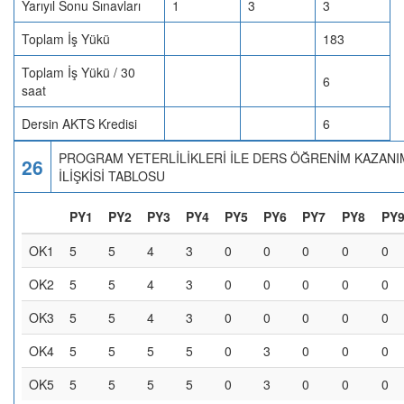
Yarıyıl Sonu Sınavları
1
3
3
Toplam İş Yükü
183
Toplam İş Yükü / 30
6
saat
Dersin AKTS Kredisi
6
PROGRAM YETERLİLİKLERİ İLE DERS ÖĞRENİM KAZANI
26
İLİŞKİSİ TABLOSU
PY1
PY2
PY3
PY4
PY5
PY6
PY7
PY8
PY
OK1
5
5
4
3
0
0
0
0
0
OK2
5
5
4
3
0
0
0
0
0
OK3
5
5
4
3
0
0
0
0
0
OK4
5
5
5
5
0
3
0
0
0
OK5
5
5
5
5
0
3
0
0
0