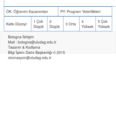
ÖK: Öğrenim Kazanımları
PY: Program Yeterlilikleri
1 Çok
2
4
5 Çok
Katkı Düzeyi:
3 Orta
Düşük
Düşük
Yüksek
Yüksek
Bologna İletişim
Mail : bologna@uludag.edu.tr
Tasarım & Kodlama
Bilgi İşlem Daire Başkanlığı © 2015
otomasyon@uludag.edu.tr