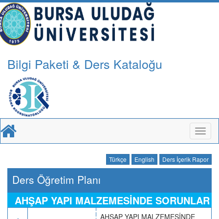
Bilgi Paketi & Ders Kataloğu
Toggl
naviga
Türkçe
English
Ders İçerik Rapor
Ders Öğretim Planı
AHŞAP YAPI MALZEMESİNDE SORUNLAR
ve ÇÖZÜMLER
AHŞAP YAPI MALZEMESİNDE