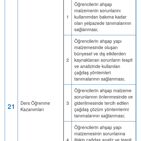
Öğrencilerin ahşap
malzemenin sorunlarını
1
kullanımdan bakıma kadar
olan yelpazede tanımalarının
sağlanması;
Öğrencilerin ahşap yapı
malzemesinde oluşan
bünyesel ve dış etkilerden
2
kaynaklanan sorunların tespit
ve analizinde kullanılan
çağdaş yöntemleri
tanımalarının sağlanması;
Öğrencilerin ahşap malzeme
sorunlarının önlenmesinde ve
Ders Öğrenme
3
giderilmesinde tercih edilen
21
Kazanımları
çağdaş çözüm yöntemlerini
tanımalarının sağlanması;
Öğrencilerin ahşap yapı
malzemesinin sorunlarına
4
ilişkin çağdaş analiz ve tespit