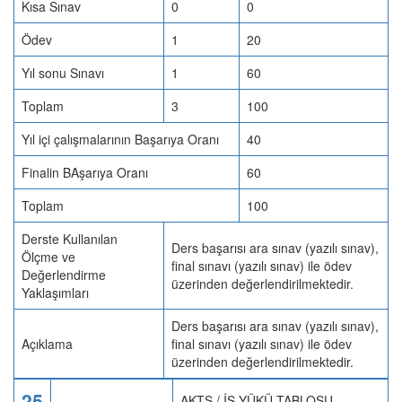
Kısa Sınav
0
0
Ödev
1
20
Yıl sonu Sınavı
1
60
Toplam
3
100
Yıl içi çalışmalarının Başarıya Oranı
40
Finalin BAşarıya Oranı
60
Toplam
100
Derste Kullanılan
Ders başarısı ara sınav (yazılı sınav),
Ölçme ve
final sınavı (yazılı sınav) ile ödev
Değerlendirme
üzerinden değerlendirilmektedir.
Yaklaşımları
Ders başarısı ara sınav (yazılı sınav),
Açıklama
final sınavı (yazılı sınav) ile ödev
üzerinden değerlendirilmektedir.
25
AKTS / İŞ YÜKÜ TABLOSU