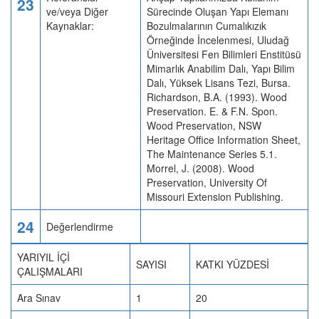
23
ve/veya Diğer
Sürecinde Oluşan Yapı Elemanı
Kaynaklar:
Bozulmalarının Cumalıkızık
Örneğinde İncelenmesi, Uludağ
Üniversitesi Fen Bilimleri Enstitüsü
Mimarlık Anabilim Dalı, Yapı Bilim
Dalı, Yüksek Lisans Tezi, Bursa.
Richardson, B.A. (1993). Wood
Preservation. E. & F.N. Spon.
Wood Preservation, NSW
Heritage Office Information Sheet,
The Maintenance Series 5.1.
Morrel, J. (2008). Wood
Preservation, University Of
Missouri Extension Publishing.
24
Değerlendirme
YARIYIL İÇİ
SAYISI
KATKI YÜZDESİ
ÇALIŞMALARI
Ara Sınav
1
20