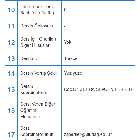
Laboratuar Ders
10
0
Saati (saat/hafta):
11
Dersin Önkoşulu
-
Ders İçin Önerilen
12
Yok
Diğer Hususlar
13
Dersin Dili:
Türkçe
14
Dersin Veriliş Şekli
Yüz yüze
Dersin
15
Doç.Dr. ZEHRA SEVGEN PERKER
Koordinatörü:
Dersi Veren Diğer
16
Öğretim
-
Elemanları:
Ders
17
Koordinatörünün
zsperker@uludag.edu.tr