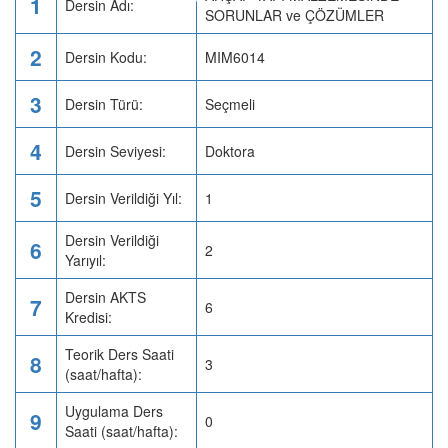
1
Dersin Adı:
SORUNLAR ve ÇÖZÜMLER
2
Dersin Kodu:
MIM6014
3
Dersin Türü:
Seçmeli
4
Dersin Seviyesi:
Doktora
5
Dersin Verildiği Yıl:
1
Dersin Verildiği
6
2
Yarıyıl:
Dersin AKTS
7
6
Kredisi:
Teorik Ders Saati
8
3
(saat/hafta):
Uygulama Ders
9
0
Saati (saat/hafta):